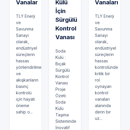
Vanalar
Külü
Vanaları
İçin
TLY Enerji
TLY Enerji
Sürgülü
ve
ve
Kontrol
Savunma
Savunma
Sanayi
Sanayi
Vanası
olarak,
olarak,
endüstriyel
endüstriyel
Soda
süreçlerin
süreçlerin
Külü :
hassas
hassas
Bıçak
yönlendirilmesi
kontrolünde
Sürgülü
ve
kritik bir
Kontrol
akışkanların
rol
Vanası
basınç
oynayan
Proje
kontrolü
kontrol
Özeti:
için hayati
vanaları
Soda
öneme
alanında
Külü
sahip o...
derin bir
Taşıma
uz...
Sisteminde
İnovatif