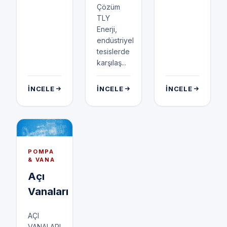
Çözüm
TLY
Enerji,
endüstriyel
tesislerde
karşılaş...
İNCELE
İNCELE
İNCELE
POMPA
& VANA
Açı
Vanaları
AÇI
VANALARI