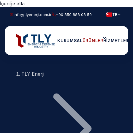
İçeriğe atla
info@tlyenerji.com.tr
+90 850 888 08 59
TR
KURUMSAL
ÜRÜNLER
HIZMETLER
E
TLY Enerji