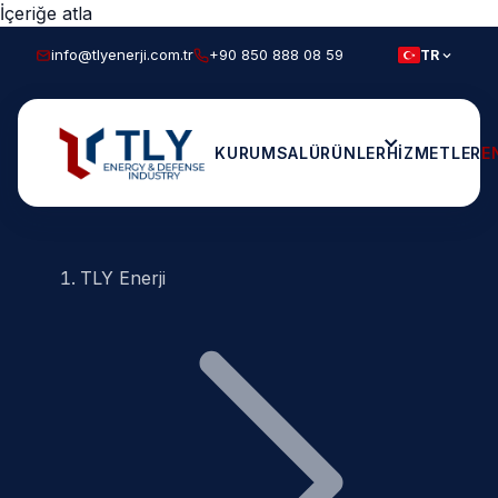
İçeriğe atla
info@tlyenerji.com.tr
+90 850 888 08 59
TR
KURUMSAL
ÜRÜNLER
HIZMETLER
E
TLY Enerji