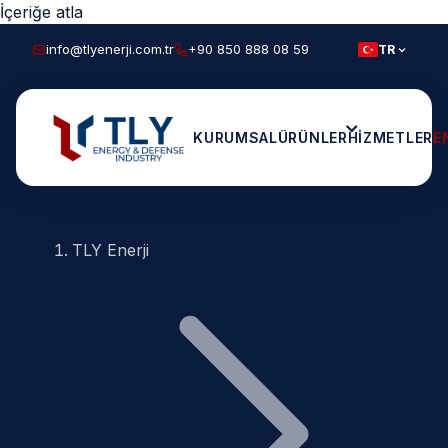
İçeriğe atla
info@tlyenerji.com.tr
+90 850 888 08 59
TR
KURUMSAL
ÜRÜNLER
HIZMETLER
E
TLY Enerji