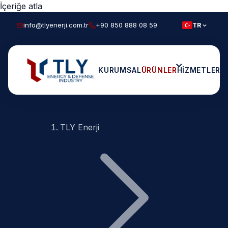
İçeriğe atla
info@tlyenerji.com.tr
+90 850 888 08 59
TR
KURUMSAL
ÜRÜNLER
HIZMETLER
E
TLY Enerji