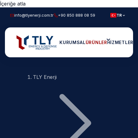
İçeriğe atla
info@tlyenerji.com.tr
+90 850 888 08 59
TR
KURUMSAL
ÜRÜNLER
HIZMETLER
E
TLY Enerji