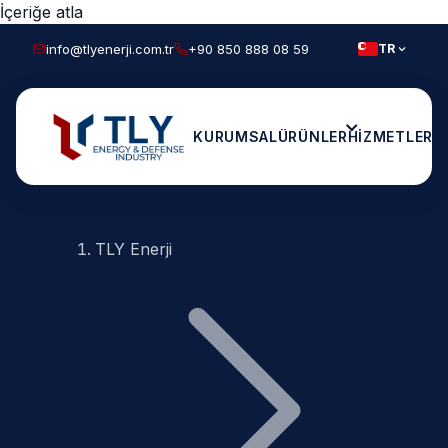
İçeriğe atla
info@tlyenerji.com.tr
+90 850 888 08 59
TR
KURUMSAL
ÜRÜNLER
HIZMETLER
E
TLY Enerji